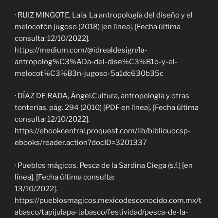
· RUIZ MINGOTE, Laia. La antropología del diseño y el
melocotón jugoso (2018) [en línea]. [Fecha última
consulta: 12/10/2022].
https://medium.com/@idrealdesign/la-
antropolog%C3%ADa-del-dise%C3%B1o-y-el-
melocot%C3%B3n-jugoso-5a1dc630b35c
· DÍAZ DE RADA, Ángel.Cultura, antropología y otras
tonterías. pág. 294 (2010) [PDF en línea]. [Fecha última
consulta: 12/10/2022].
https://ebookcentral.proquest.com/lib/bibliouocsp-
ebooks/reader.action?docID=3201337
· Pueblos mágicos. Pesca de la Sardina Ciega (s.f.) [en
línea]. [Fecha última consulta:
13/10/2022].
https://pueblosmagicos.mexicodesconocido.com.mx/t
abasco/tapijulapa-tabasco/festividad/pesca-de-la-