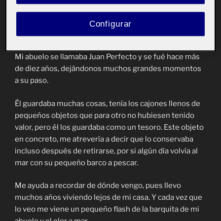
perteneció a mi abuelo.
Mi abuelo fué pescador durante toda su vida, se
Configurar
dedicaba a ello y le enorgullecía.
Mi abuelo se llamaba Juan Perfecto y se fué hace más
de diez años, dejándonos muchos grandes momentos
a su paso.
Él guardaba muchas cosas, tenía los cajones llenos de
pequeños objetos que para otro no hubiesen tenido
valor, pero él los guardaba como un tesoro. Este objeto
en concreto, me atrevería a decir que lo conservaba
incluso después de retirarse, por si algún día volvía al
mar con su pequeño barco a pescar.
Me ayuda a recordar de dónde vengo, pues llevo
muchos años viviendo lejos de mi casa. Y cada vez que
lo veo me viene un pequeño flash de la barquita de mi