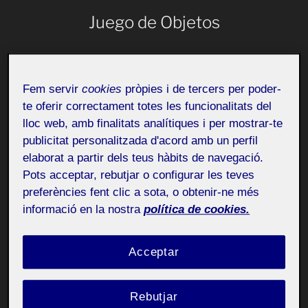
Juego de Objetos
El cebo del abuelo
Fem servir
cookies
pròpies i de tercers per poder-
te oferir correctament totes les funcionalitats del
lloc web, amb finalitats analítiques i per mostrar-te
publicitat personalitzada d'acord amb un perfil
elaborat a partir dels teus hàbits de navegació.
Pots acceptar, rebutjar o configurar les teves
preferències fent clic a sota, o obtenir-ne més
informació en la nostra
política de cookies.
Acceptar
Vínculos afectivos y emocionales
He escogido un objeto que para mí tiene un gran valor
Rebutjar
sentimental. Se trata de un cebo de pescar que